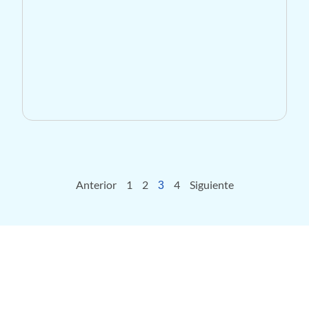
Anterior
1
2
4
Siguiente
3
Doble Group, tu socio confiable en la automatización de