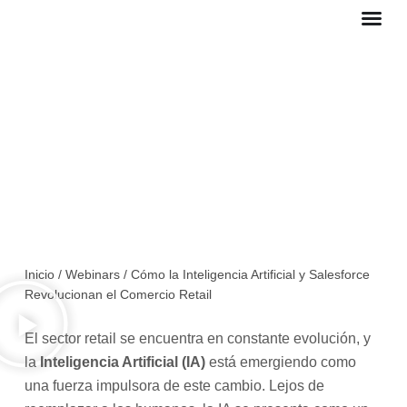
Ir
al
contenido
Cómo la Inteligencia Artificial y
Salesforce Revolucionan el
Comercio Retail
Inicio
/
Webinars
/
Cómo la Inteligencia Artificial y Salesforce
Revolucionan el Comercio Retail
El sector retail se encuentra en constante evolución, y
la
Inteligencia Artificial (IA)
está emergiendo como
una fuerza impulsora de este cambio. Lejos de