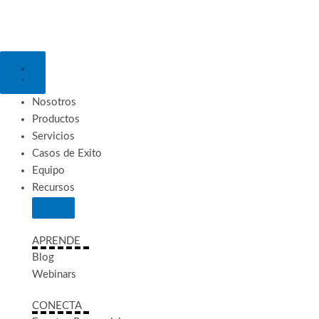
Ir
al
contenido
Close
Open
Recursos
Recursos
Nosotros
Productos
Servicios
Casos de Exito
Equipo
Recursos
APRENDE
Blog
Webinars
CONECTA