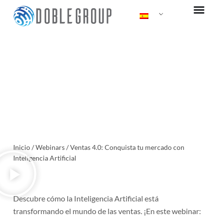
Ir
al
contenido
Ventas 4.0: Conquista tu
mercado con Inteligencia
Artificial
Inicio
/
Webinars
/
Ventas 4.0: Conquista tu mercado con
Inteligencia Artificial
Descubre cómo la Inteligencia Artificial está
transformando el mundo de las ventas. ¡En este webinar: