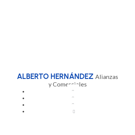
Procesos de Experiencia
Automatización de
del Cliente
Marketing
ALBERTO HERNÁNDEZ
Alianzas
y Comerciales
Gestión de Relaciones con
Alineación de Procesos y