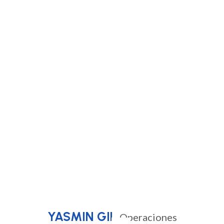
Clientes
Tecnologías de CRM
Diagnóstico del Estado de
Implementación de CRM y
Preparación de CRM
Diseño de Mapa de Ruta
YASMIN GIL
Operaciones