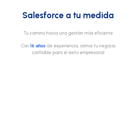
competente está diseñado a
reales. Transformamos
medida para satisfacer todas
desafíos en triunfos, y
Salesforce a tu medida
tus necesidades en el
podemos hacer lo mismo por
mercado
ti
Tu camino hacia una gestión más eficiente
Con
16 años
de experiencia, somos tu negocio
confiable para el éxito empresarial