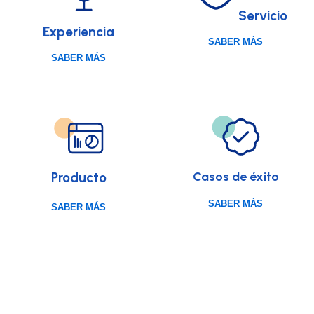
Servicio
Experiencia
SABER MÁS
SABER MÁS
EXPERIENCIA
SERVICIO
Atención al cliente
10 años de experiencia en
excepcional: nuestro
CRM, tu garantía de
Casos de éxito
Producto
compromiso contigo
excelencia y confiabilidad en
cada interación
SABER MÁS
SABER MÁS
PRODUCTO
CASOS DE ÉXITOS
Nuestro producto
Historias reales, soluciones