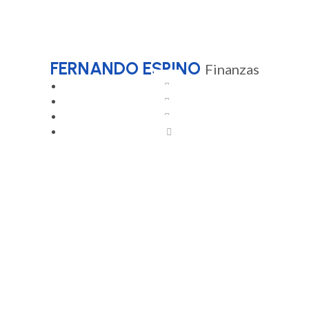
FERNANDO ESPINO
Finanzas
Procesos de gestión de
Procesos de Venta
campaña