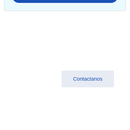
Transforma tu negocio con
Salesforce: ¡Descubre cómo!
Aprende a optimizar tus procesos y aumentar tus
ventas con las mejores prácticas de implementación
Contactanos