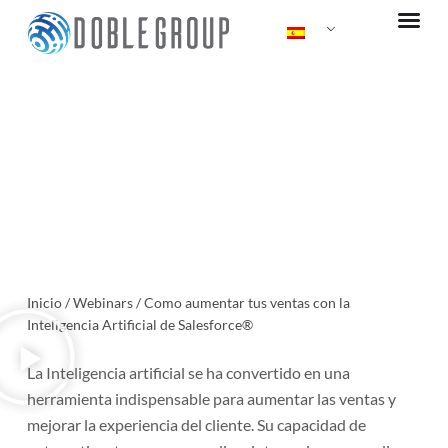
Ir
al
contenido
Como aumentar tus ventas con
la Inteligencia Artificial de
Salesforce®
Inicio
/
Webinars
/
Como aumentar tus ventas con la
Inteligencia Artificial de Salesforce®
La Inteligencia artificial se ha convertido en una
herramienta indispensable para aumentar las ventas y
mejorar la experiencia del cliente. Su capacidad de