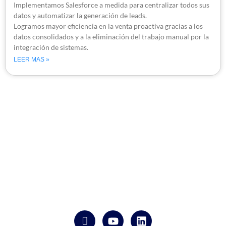
Implementamos Salesforce a medida para centralizar todos sus
datos y automatizar la generación de leads.
Logramos mayor eficiencia en la venta proactiva gracias a los
datos consolidados y a la eliminación del trabajo manual por la
integración de sistemas.
LEER MAS »
Doble Group, tu socio confiable en la automatización de
procesos CRM, aliado con Salesforce durante más de 16
años. Transformamos tu negocio con nuestra experiencia y
conocimientos sólidos. ¡Descubre la excelencia en la
automatización con nosotros!