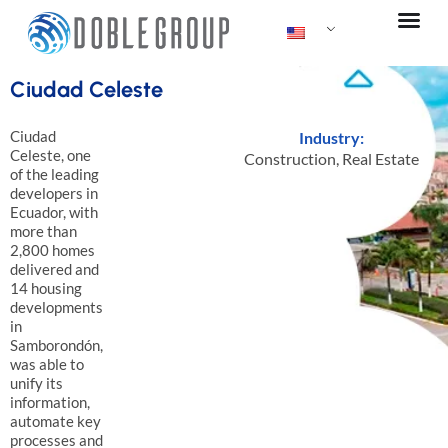
Ir
al
contenido
Ciudad Celeste
Ciudad
Industry:
Celeste, one
Construction
,
Real Estate
of the leading
developers in
Ecuador, with
more than
2,800 homes
delivered and
14 housing
developments
in
Samborondón,
was able to
unify its
information,
automate key
processes and