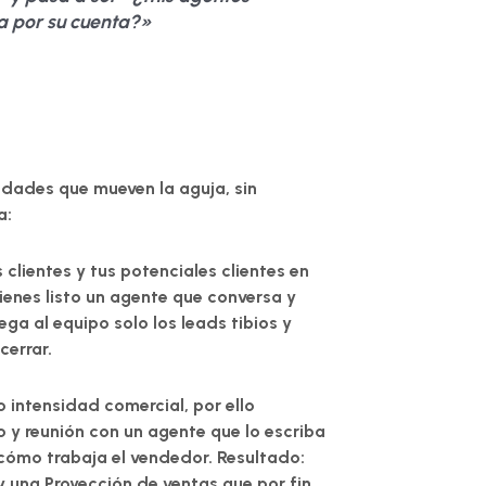
a por su cuenta?»
vedades que mueven la aguja, sin
a:
clientes y tus potenciales clientes en
ienes listo un agente que conversa y
rega al equipo solo los leads tibios y
cerrar.
o intensidad comercial, por ello
o y reunión con un agente que lo escriba
 cómo trabaja el vendedor.
Resultado
:
 y una
Proyección de ventas que por fin