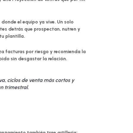
 donde el equipo ya vive. Un solo
es detrás que prospectan, nutren y
u plantilla.
iza facturas por riesgo y recomienda la
ido sin desgastar la relación.
va, ciclos de venta más cortos y
n trimestral.
anzamiento también trae artillería: