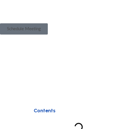
Schedule Meeting
Llegó la era de los 
d
Contents