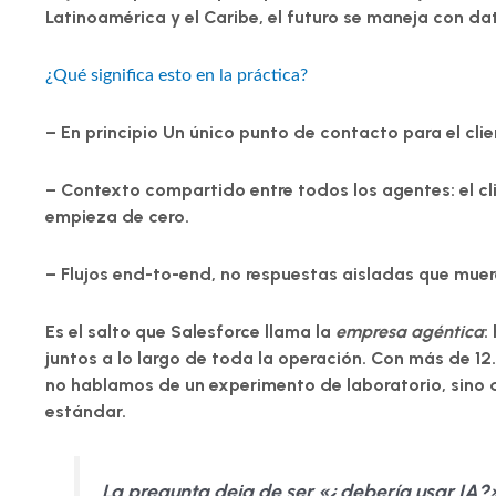
Latinoamérica y el Caribe, el futuro se maneja con da
¿Qué significa esto en la práctica?
– En principio
Un único punto de contacto
para el clie
–
Contexto compartido
entre todos los agentes: el cl
empieza de cero.
–
Flujos end-to-end
, no respuestas aisladas que muere
Es el salto que Salesforce llama la
empresa agéntica
:
juntos a lo largo de toda la operación. Con más de 
no hablamos de un experimento de laboratorio, sino 
estándar.
La pregunta deja de ser
«¿debería usar IA?