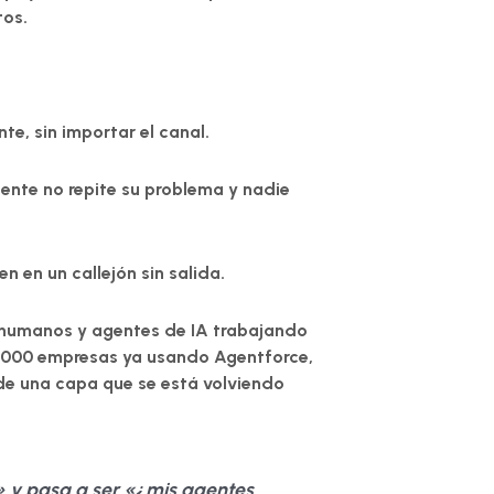
tos.
nte, sin importar el canal.
iente no repite su problema y nadie
n en un callejón sin salida.
 humanos y agentes de IA trabajando
12.000 empresas ya usando Agentforce,
de una capa que se está volviendo
»
y pasa a ser
«¿mis agentes