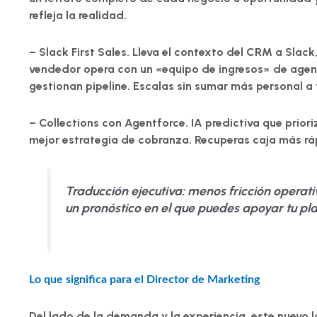
refleja la realidad
.
–
Slack First Sales.
Lleva el contexto del CRM a Slack,
vendedor opera con un «equipo de ingresos» de agent
gestionan pipeline. Escalas sin sumar más personal a t
–
Collections con Agentforce.
IA predictiva que prior
mejor estrategia de cobranza. Recuperas caja más ráp
Traducción ejecutiva:
menos fricción operati
un pronóstico en el que puedes apoyar tu pla
Lo que significa para el Director de Marketing
Del lado de la demanda y la experiencia, este nuevo l