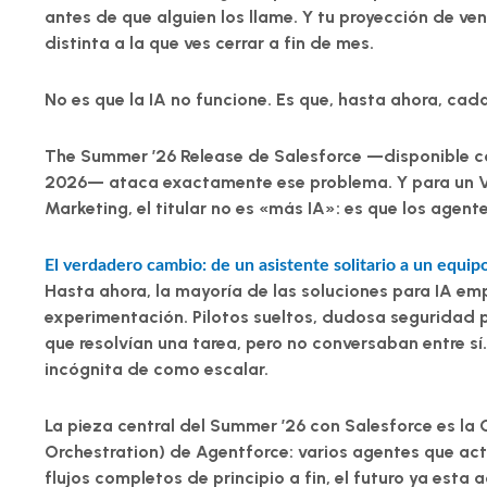
antes de que alguien los llame. Y tu proyección de ve
distinta a la que ves cerrar a fin de mes.
No es que la IA no funcione. Es que, hasta ahora,
cada
The
Summer ’26 Release de Salesforce —disponible c
2026—
ataca exactamente ese problema. Y para un V
Marketing, el titular no es «más IA»: es que los agen
El verdadero cambio: de un asistente solitario a un equi
Hasta ahora, la mayoría de las soluciones para IA emp
experimentación. Pilotos sueltos, dudosa seguridad p
que resolvían una tarea, pero no conversaban entre s
incógnita de como escalar.
La pieza central del Summer ’26 con Salesforce es la
Orchestration) de Agentforce
: varios agentes que ac
flujos completos de principio a fin, el futuro ya esta